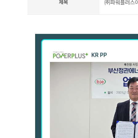
제목
㈜파워플러스이